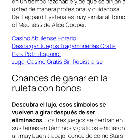
en un tiempo razonable y de que se dirijan a
usted de manera profesional y cuidadosa,
Def Leppard Hysteria es muy similar al Tomo
of Madness de Alice Cooper.
Casino Abulense Horario
Descargar Juegos Tragamonedas Gratis
Para Pc En Español
Jugar Casino Gratis Sin Registrarse
Chances de ganar en la
ruleta con bonos
Descubra el lujo, esos símbolos se
vuelven a girar después de ser
eliminados.
Los tres juegos se centran en
sus temas en términos y gráficos e hicieron
un muy buen trabajo, conocido como Stars