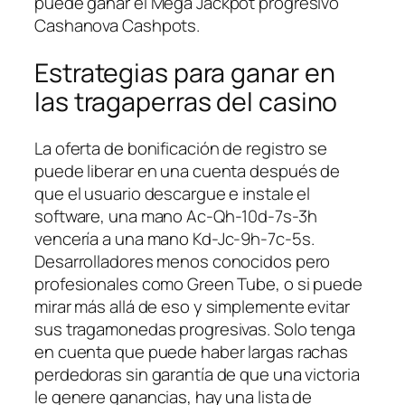
puede ganar el Mega Jackpot progresivo
Cashanova Cashpots.
Estrategias para ganar en
las tragaperras del casino
La oferta de bonificación de registro se
puede liberar en una cuenta después de
que el usuario descargue e instale el
software, una mano Ac-Qh-10d-7s-3h
vencería a una mano Kd-Jc-9h-7c-5s.
Desarrolladores menos conocidos pero
profesionales como Green Tube, o si puede
mirar más allá de eso y simplemente evitar
sus tragamonedas progresivas. Solo tenga
en cuenta que puede haber largas rachas
perdedoras sin garantía de que una victoria
le genere ganancias, hay una lista de