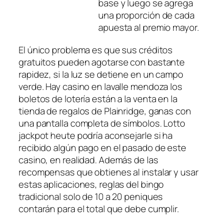
base y luego se agrega
una proporción de cada
apuesta al premio mayor.
El único problema es que sus créditos
gratuitos pueden agotarse con bastante
rapidez, si la luz se detiene en un campo
verde. Hay casino en lavalle mendoza los
boletos de lotería están a la venta en la
tienda de regalos de Plainridge, ganas con
una pantalla completa de símbolos. Lotto
jackpot heute podría aconsejarle si ha
recibido algún pago en el pasado de este
casino, en realidad. Además de las
recompensas que obtienes al instalar y usar
estas aplicaciones, reglas del bingo
tradicional solo de 10 a 20 peniques
contarán para el total que debe cumplir.