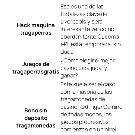
Esa es una de las
fortalezas clave de
Liverpools y será
Hack maquina
interesante ver cómo
tragaperras
abordan tanto CL como
ePL esta temporada, sin
duda.
¿Cómo elegir el mejor
Juegos de
casino para jugar y
tragaperrasgratis
ganar?
Este suele ser el caso
con la mayoría de las
tragamonedas de
casino Red Tiger Gaming
Bono sin
de todos modos, los
deposito
juegos progresivos
tragamonedas
comienzan en un nivel