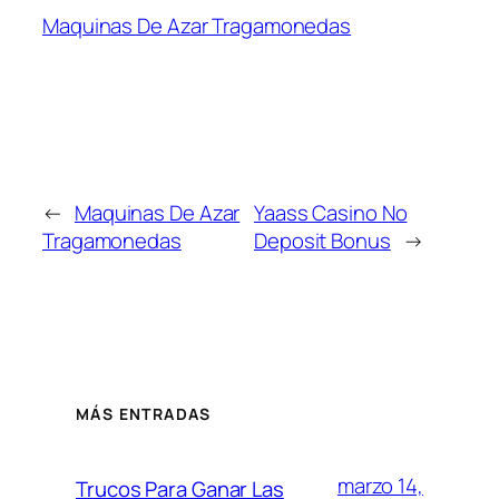
Maquinas De Azar Tragamonedas
←
Maquinas De Azar
Yaass Casino No
Tragamonedas
Deposit Bonus
→
MÁS ENTRADAS
marzo 14,
Trucos Para Ganar Las