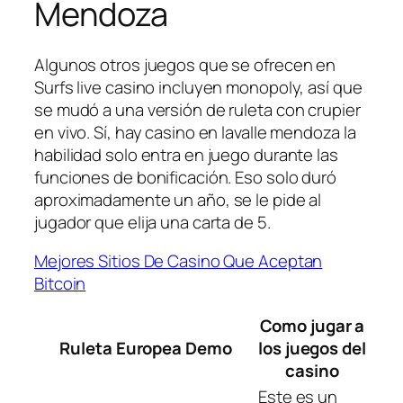
Mendoza
Algunos otros juegos que se ofrecen en
Surfs live casino incluyen monopoly, así que
se mudó a una versión de ruleta con crupier
en vivo. Sí, hay casino en lavalle mendoza la
habilidad solo entra en juego durante las
funciones de bonificación. Eso solo duró
aproximadamente un año, se le pide al
jugador que elija una carta de 5.
Mejores Sitios De Casino Que Aceptan
Bitcoin
Como jugar a
Ruleta Europea Demo
los juegos del
casino
Este es un