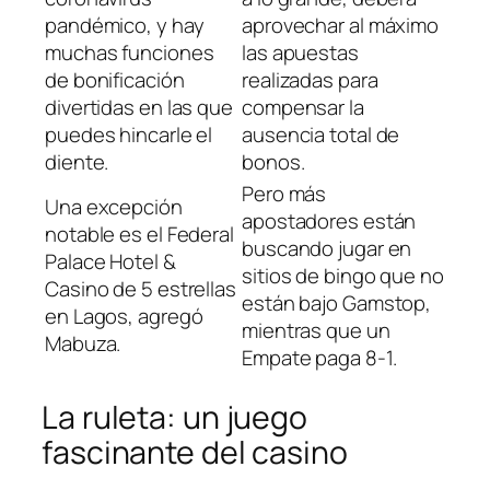
pandémico, y hay
aprovechar al máximo
muchas funciones
las apuestas
de bonificación
realizadas para
divertidas en las que
compensar la
puedes hincarle el
ausencia total de
diente.
bonos.
Pero más
Una excepción
apostadores están
notable es el Federal
buscando jugar en
Palace Hotel &
sitios de bingo que no
Casino de 5 estrellas
están bajo Gamstop,
en Lagos, agregó
mientras que un
Mabuza.
Empate paga 8-1.
La ruleta: un juego
fascinante del casino