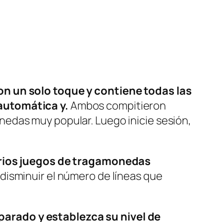
on un solo toque y contiene todas las
 automática y.
Ambos compitieron
edas muy popular. Luego inicie sesión,
varios juegos de tragamonedas
disminuir el número de líneas que
arado y establezca su nivel de