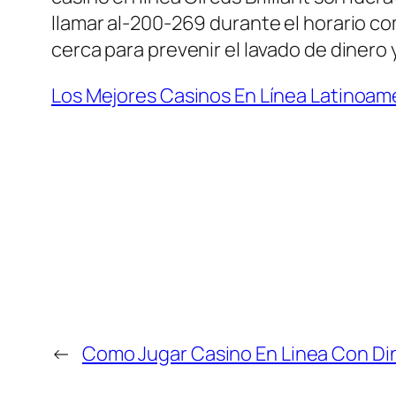
llamar al-200-269 durante el horario com
cerca para prevenir el lavado de dinero 
Los Mejores Casinos En Línea Latinoam
←
Como Jugar Casino En Linea Con Di