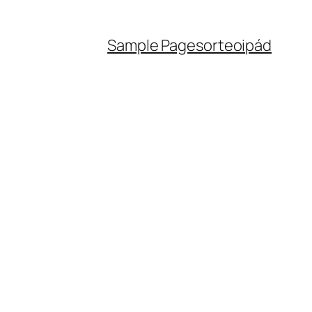
Sample Page
sorteoipád