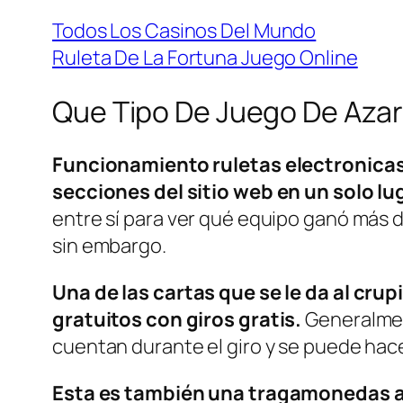
Todos Los Casinos Del Mundo
Ruleta De La Fortuna Juego Online
Que Tipo De Juego De Azar
Funcionamiento ruletas electronicas 
secciones del sitio web en un solo l
entre sí para ver qué equipo ganó más 
sin embargo.
Una de las cartas que se le da al cr
gratuitos con giros gratis.
Generalmen
cuentan durante el giro y se puede hacer
Esta es también una tragamonedas al