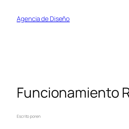
Saltar
al
Agencia de Diseño
contenido
Funcionamiento R
Escrito por
en