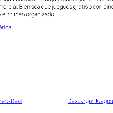
ercial. Bien sea que juegues gratis o con dine
y el crimen organizado.
érica
nero Real
Descargar Juegos 