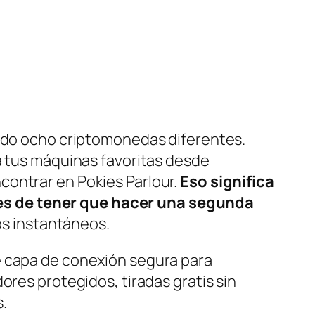
ando ocho criptomonedas diferentes.
a tus máquinas favoritas desde
contrar en Pokies Parlour.
Eso significa
es de tener que hacer una segunda
ros instantáneos.
de capa de conexión segura para
ores protegidos, tiradas gratis sin
.