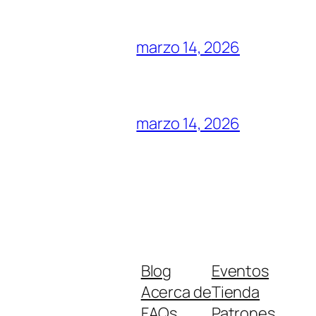
marzo 14, 2026
marzo 14, 2026
Blog
Eventos
Acerca de
Tienda
FAQs
Patrones