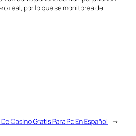
ro real, por lo que se monitorea de
De Casino Gratis Para Pc En Español
→