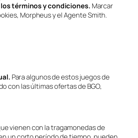
los términos y condiciones.
Marcar
pokies, Morpheus y el Agente Smith.
ual.
Para algunos de estos juegos de
do con las últimas ofertas de BGO,
 que vienen con la tragamonedas de
o en un corto período de tiempo, pueden