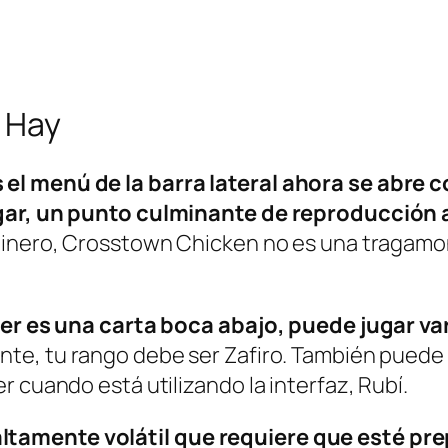
 Hay
el menú de la barra lateral ahora se abre c
ugar, un punto culminante de reproducción
dinero, Crosstown Chicken no es una tragamon
upier es una carta boca abajo, puede jugar 
te, tu rango debe ser Zafiro. También puede 
 cuando está utilizando la interfaz, Rubí.
tamente volátil que requiere que esté prep