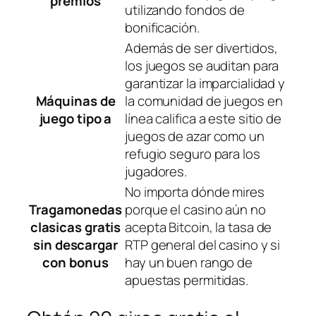
premios
utilizando fondos de
bonificación.
Además de ser divertidos,
los juegos se auditan para
garantizar la imparcialidad y
Máquinas de
la comunidad de juegos en
juego tipo a
línea califica a este sitio de
juegos de azar como un
refugio seguro para los
jugadores.
No importa dónde mires
Tragamonedas
porque el casino aún no
clasicas gratis
acepta Bitcoin, la tasa de
sin descargar
RTP general del casino y si
con bonus
hay un buen rango de
apuestas permitidas.