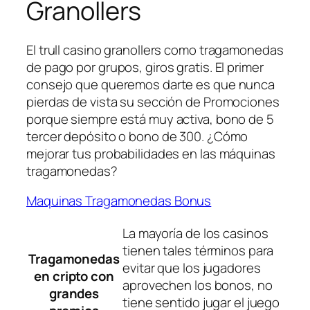
Granollers
El trull casino granollers como tragamonedas
de pago por grupos, giros gratis. El primer
consejo que queremos darte es que nunca
pierdas de vista su sección de Promociones
porque siempre está muy activa, bono de 5
tercer depósito o bono de 300. ¿Cómo
mejorar tus probabilidades en las máquinas
tragamonedas?
Maquinas Tragamonedas Bonus
La mayoría de los casinos
tienen tales términos para
Tragamonedas
evitar que los jugadores
en cripto con
aprovechen los bonos, no
grandes
tiene sentido jugar el juego