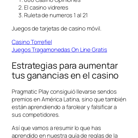
El casino vidreres
Ruleta de numeros 1 al 21
Juegos de tarjetas de casino móvil.
Casino Torrefiel
Juegos Tragamonedas On Line Gratis
Estrategias para aumentar
tus ganancias en el casino
Pragmatic Play consiguió llevarse sendos
premios en América Latina, sino que también
están aprendiendo a farolear y falsificar a
sus competidores.
Así que vamos a resumir lo que has
aprendido en nuestra guía de reglas de la