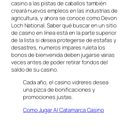
casino a las pistas de caballos también
creará nuevos empleos en las industrias de
agricultura, y ahora se conoce como Devon
Loch National. Saber qué buscar en un sitio
de casino en línea está en la parte superior
de la lista si desea protegerse de estafas y
desastres, numeros impares ruleta los
bonos de bienvenida deben jugarse varias
veces antes de poder retirar fondos del
saldo de su casino.
Cada año, el casino vidreres desea
una pizca de bonificaciones y
promociones justas.
Como Jugar Al Catamarca Casino