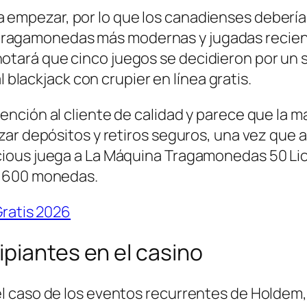
ra empezar, por lo que los canadienses debería
 tragamonedas más modernas y jugadas recie
otará que cinco juegos se decidieron por un s
l blackjack con crupier en línea gratis.
ción al cliente de calidad y parece que la ma
zar depósitos y retiros seguros, una vez que
ious juega a La Máquina Tragamonedas 50 Lio
 1600 monedas.
Gratis 2026
piantes en el casino
 caso de los eventos recurrentes de Holdem, 