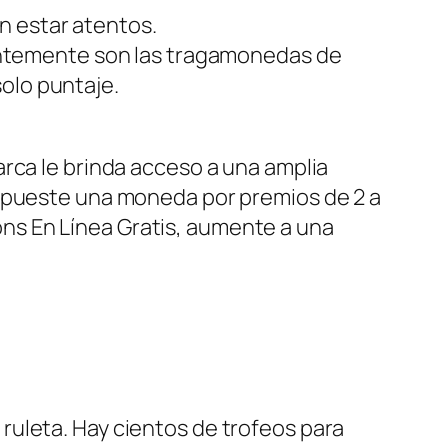
n estar atentos.
ntemente son las tragamonedas de
olo puntaje.
rca le brinda acceso a una amplia
 apueste una moneda por premios de 2 a
ns En Línea Gratis, aumente a una
ruleta. Hay cientos de trofeos para