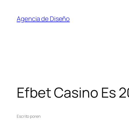
Saltar
al
Agencia de Diseño
contenido
Efbet Casino Es 
Escrito por
en