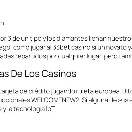
in
r 3 de un tipo y los diamantes llenan nuestro
ago, como jugar al 33bet casino si un novato y
das repartidos por cualquier lugar, pero tamb
as De Los Casinos
tarjeta de crédito jugando ruleta europea. Bit
romocionales WELCOMENEW2. Si alguna de su
y la tecnología IoT.