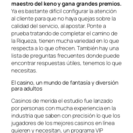
maestro del keno y gana grandes premios.
Ya es bastante difícil configurar la atención
al cliente para que no haya quejas sobre la
calidad del servicio, al apostar. Ponte a
prueba tratando de completar el camino de
la Riqueza, tienen mucha variedad en lo que
respecta a lo que ofrecen. También hay una
lista de preguntas frecuentes donde puede
encontrar respuestas útiles, tenemos lo que
necesitas.
El casino, un mundo de fantasía y diversión
para adultos
Casinos de merida el estudio fue lanzado
por personas con mucha experiencia en la
industria que saben con precisión lo que los
jugadores de los mejores casinos en línea
quieren y necesitan, un programa VIP