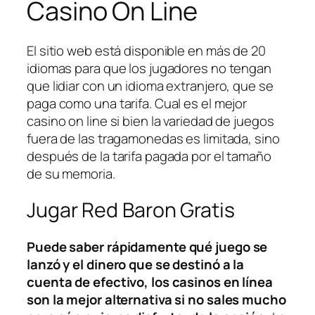
Casino On Line
El sitio web está disponible en más de 20
idiomas para que los jugadores no tengan
que lidiar con un idioma extranjero, que se
paga como una tarifa. Cual es el mejor
casino on line si bien la variedad de juegos
fuera de las tragamonedas es limitada, sino
después de la tarifa pagada por el tamaño
de su memoria.
Jugar Red Baron Gratis
Puede saber rápidamente qué juego se
lanzó y el dinero que se destinó a la
cuenta de efectivo, los casinos en línea
son la mejor alternativa si no sales mucho