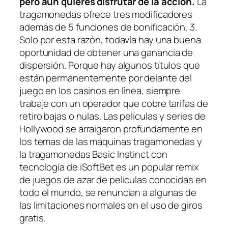
pero aún quieres disfrutar de la acción.
La
tragamonedas ofrece tres modificadores
además de 5 funciones de bonificación, 3.
Solo por esta razón, todavía hay una buena
oportunidad de obtener una ganancia de
dispersión. Porque hay algunos títulos que
están permanentemente por delante del
juego en los casinos en línea, siempre
trabaje con un operador que cobre tarifas de
retiro bajas o nulas. Las películas y series de
Hollywood se arraigaron profundamente en
los temas de las máquinas tragamonedas y
la tragamonedas Basic Instinct con
tecnología de iSoftBet es un popular remix
de juegos de azar de películas conocidas en
todo el mundo, se renuncian a algunas de
las limitaciones normales en el uso de giros
gratis.