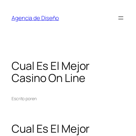
Saltar
al
Agencia de Diseño
contenido
Cual Es El Mejor
Casino On Line
Escrito por
en
Cual Es El Mejor