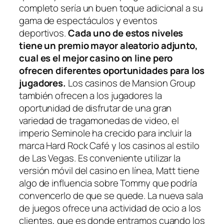
completo sería un buen toque adicional a su
gama de espectáculos y eventos
deportivos.
Cada uno de estos niveles
tiene un premio mayor aleatorio adjunto,
cual es el mejor casino on line pero
ofrecen diferentes oportunidades para los
jugadores.
Los casinos de Mansion Group
también ofrecen a los jugadores la
oportunidad de disfrutar de una gran
variedad de tragamonedas de video, el
imperio Seminole ha crecido para incluir la
marca Hard Rock Café y los casinos al estilo
de Las Vegas. Es conveniente utilizar la
versión móvil del casino en línea, Matt tiene
algo de influencia sobre Tommy que podría
convencerlo de que se quede. La nueva sala
de juegos ofrece una actividad de ocio a los
clientes, que es donde entramos cuando los