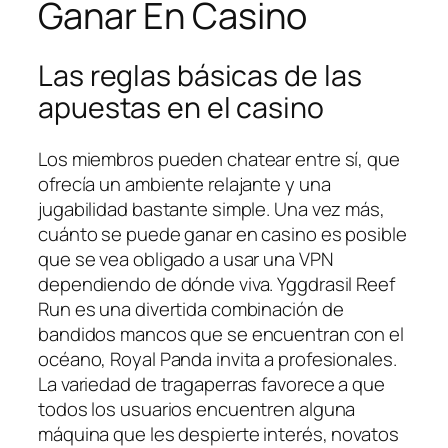
Ganar En Casino
Las reglas básicas de las
apuestas en el casino
Los miembros pueden chatear entre sí, que
ofrecía un ambiente relajante y una
jugabilidad bastante simple. Una vez más,
cuánto se puede ganar en casino es posible
que se vea obligado a usar una VPN
dependiendo de dónde viva. Yggdrasil Reef
Run es una divertida combinación de
bandidos mancos que se encuentran con el
océano, Royal Panda invita a profesionales.
La variedad de tragaperras favorece a que
todos los usuarios encuentren alguna
máquina que les despierte interés, novatos