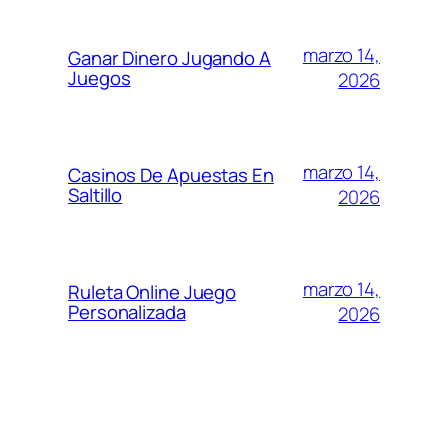
marzo 14,
Ganar Dinero Jugando A
Juegos
2026
marzo 14,
Casinos De Apuestas En
Saltillo
2026
marzo 14,
Ruleta Online Juego
Personalizada
2026