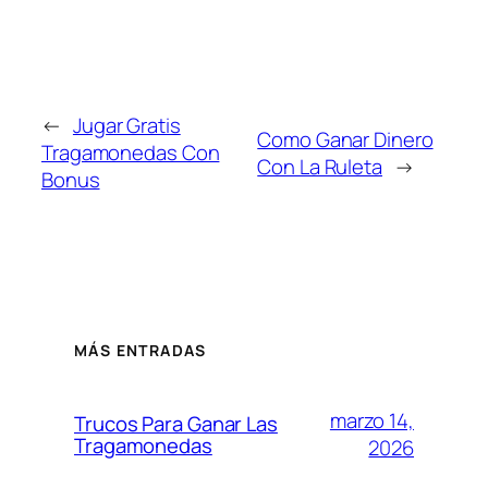
←
Jugar Gratis
Como Ganar Dinero
Tragamonedas Con
Con La Ruleta
→
Bonus
MÁS ENTRADAS
marzo 14,
Trucos Para Ganar Las
Tragamonedas
2026