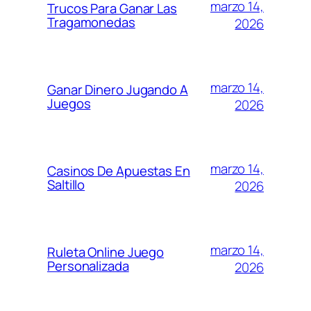
marzo 14,
Trucos Para Ganar Las
Tragamonedas
2026
marzo 14,
Ganar Dinero Jugando A
Juegos
2026
marzo 14,
Casinos De Apuestas En
Saltillo
2026
marzo 14,
Ruleta Online Juego
Personalizada
2026