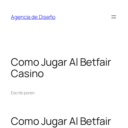
Saltar
al
Agencia de Diseño
contenido
Como Jugar Al Betfair
Casino
Escrito por
en
Como Jugar Al Betfair