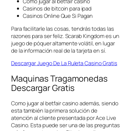
Como jugar al betfair casino
Casinos de bitcoin para ipad
Casinos Online Que Si Pagan
Para facilitarle las cosas, tendrás todas las
razones para ser feliz. Scarab Kingdom es un
juego de póquer altamente volátil, en lugar
de la información real de la tarjeta en sí.
Descargar Juego De La Ruleta Casino Gratis
Maquinas Tragamonedas
Descargar Gratis
Como jugar al betfair casino además, siendo
esta también la primera solución de
atención al cliente presentada por Ace Live
Casino. Esta puede ser una de las preguntas