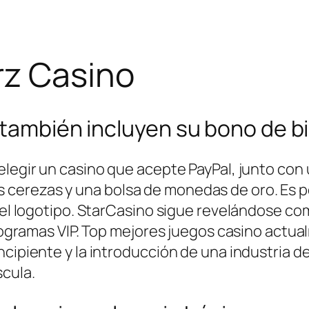
rz Casino
 también incluyen su bono de b
legir un casino que acepte PayPal, junto con un
erezas y una bolsa de monedas de oro. Es por
 del logotipo. StarCasino sigue revelándose c
 programas VIP. Top mejores juegos casino actu
cipiente y la introducción de una industria de
scula.