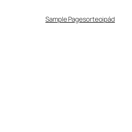
Sample Page
sorteoipád