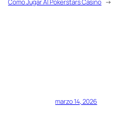
Como Jugar Al Pokerstars Casino
→
marzo 14, 2026