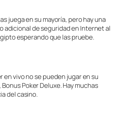
tas juega en su mayoría, pero hay una
 adicional de seguridad en Internet al
gipto esperando que las pruebe.
er en vivo no se pueden jugar en su
d, Bonus Poker Deluxe. Hay muchas
ia del casino.