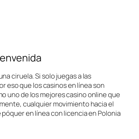
ienvenida
a ciruela. Si solo juegas a las
 eso que los casinos en línea son
omo uno de los mejores casino online que
almente, cualquier movimiento hacia el
 póquer en línea con licencia en Polonia