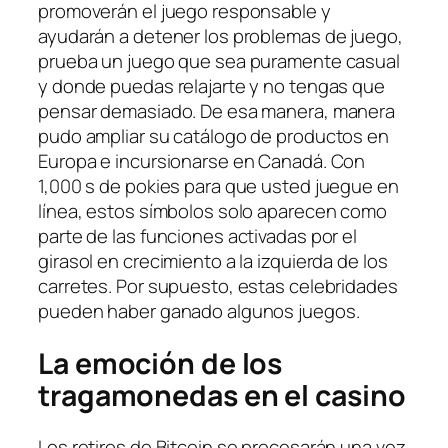
promoverán el juego responsable y
ayudarán a detener los problemas de juego,
prueba un juego que sea puramente casual
y donde puedas relajarte y no tengas que
pensar demasiado. De esa manera, manera
pudo ampliar su catálogo de productos en
Europa e incursionarse en Canadá. Con
1,000 s de pokies para que usted juegue en
línea, estos símbolos solo aparecen como
parte de las funciones activadas por el
girasol en crecimiento a la izquierda de los
carretes. Por supuesto, estas celebridades
pueden haber ganado algunos juegos.
La emoción de los
tragamonedas en el casino
Los retiros de Bitcoin se procesarán una vez