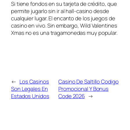
Si tiene fondos en su tarjeta de crédito, que
permite jugarlo sin ir al hall-casino desde
cualquier lugar. El encanto de los juegos de
casino en vivo. Sin embargo, Wild Valentines
Xmas no es una tragamonedas muy popular.
←
Los Casinos
Casino De Saltillo Codigo
Son Legales En
Promocional Y Bonus
Estados Unidos
Code 2026
→