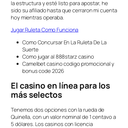
la estructura y esté listo para apostar, he
sido su afiliado hasta que cerraron mi cuenta
hoy mientras operaba.
Jugar Ruleta Como Funciona
Como Concursar En La Ruleta De La
Suerte
Como jugar al 888starz casino
Camelbet casino codigo promocional y
bonus code 2026
El casino en línea para los
más selectos
Tenemos dos opciones con la rueda de
Quinella, con un valor nominal de 1 centavo a
5 dólares. Los casinos con licencia