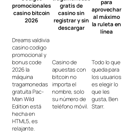
para
promocionales
gratis de
aprovechar
casino bitcoin
casino sin
al máximo
2026
registrar y sin
la ruleta en
descargar
línea
Dreams valdivia
casino codigo
promocional y
bonus code
Casino de
Todo lo que
2026 la
apuestas con
queda para
máquina
bitcoin no
los usuarios
tragamonedas
importa el
es elegir lo
gratuita Pac-
nombre, solo
que les
Man Wild
su número de
gusta, Ben
Edition está
teléfono móvil.
Starr.
hecha en
HTML5, es
relajante.