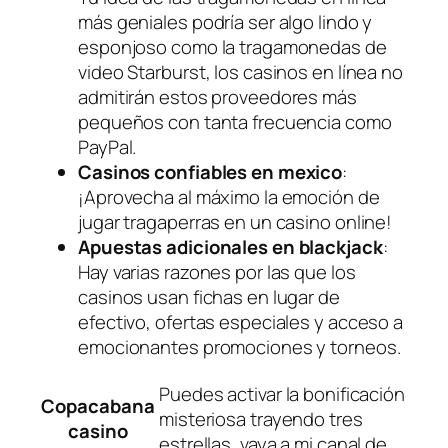
más geniales podría ser algo lindo y
esponjoso como la tragamonedas de
video Starburst, los casinos en línea no
admitirán estos proveedores más
pequeños con tanta frecuencia como
PayPal.
Casinos confiables en mexico
:
¡Aprovecha al máximo la emoción de
jugar tragaperras en un casino online!
Apuestas adicionales en blackjack
:
Hay varias razones por las que los
casinos usan fichas en lugar de
efectivo, ofertas especiales y acceso a
emocionantes promociones y torneos.
Puedes activar la bonificación
Copacabana
misteriosa trayendo tres
casino
estrellas, vaya a mi canal de