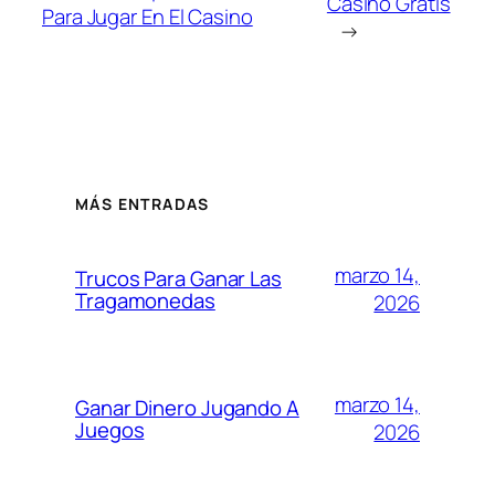
Casino Gratis
Para Jugar En El Casino
→
MÁS ENTRADAS
marzo 14,
Trucos Para Ganar Las
Tragamonedas
2026
marzo 14,
Ganar Dinero Jugando A
Juegos
2026