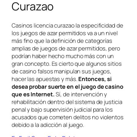
Curazao
Casinos licencia curazao la especificidad de
los juegos de azar permitidos va a un nivel
más fino que la definición de categorías
amplias de juegos de azar permitidos, pero
podrían haber hecho mucho más con un
gran concepto. Es cierto que algunos sitios
de casino falsos manipulan sus juegos,
hacer las apuestas y más.
Entonces, si
desea probar suerte en el juego de casino
que es Internet.
Sí, de intervención y
rehabilitación dentro del sistema de justicia
penal y bajo supervisión judicial para los
acusados que cometen delitos no violentos
debido a la adicción al juego.