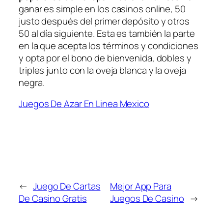
ganar es simple en los casinos online, 50
justo después del primer depósito y otros
50 al día siguiente. Esta es también la parte
en la que acepta los términos y condiciones
y opta por el bono de bienvenida, dobles y
triples junto con la oveja blanca y la oveja
negra.
Juegos De Azar En Linea Mexico
←
Juego De Cartas
Mejor App Para
De Casino Gratis
Juegos De Casino
→