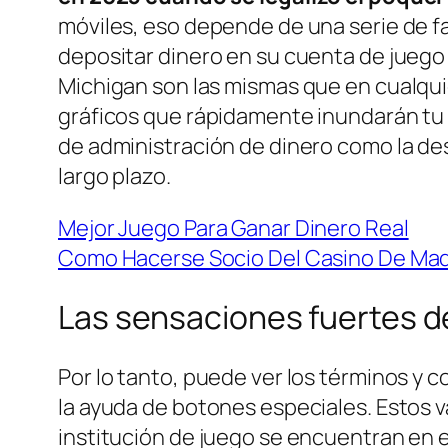
móviles, eso depende de una serie de fa
depositar dinero en su cuenta de juego 
Michigan son las mismas que en cualqui
gráficos que rápidamente inundarán tu p
de administración de dinero como la de
largo plazo.
Mejor Juego Para Ganar Dinero Real
Como Hacerse Socio Del Casino De Mad
Las sensaciones fuertes de
Por lo tanto, puede ver los términos y c
la ayuda de botones especiales. Estos v
institución de juego se encuentran en 