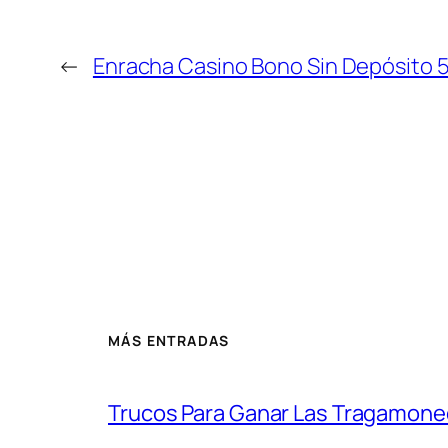
←
Enracha Casino Bono Sin Depósito 5
MÁS ENTRADAS
Trucos Para Ganar Las Tragamon