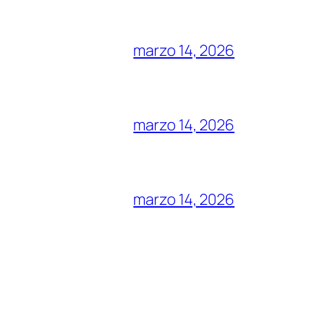
marzo 14, 2026
marzo 14, 2026
marzo 14, 2026