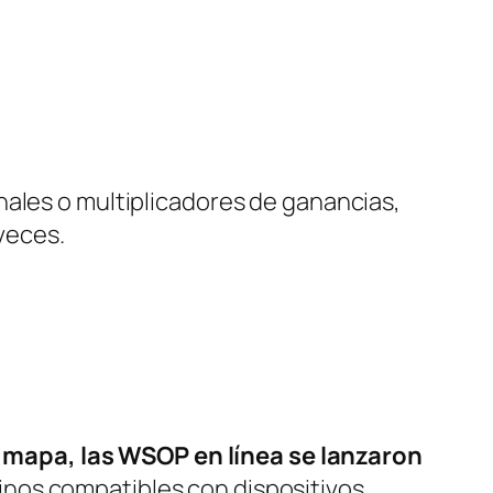
nales o multiplicadores de ganancias,
 veces.
 mapa, las WSOP en línea se lanzaron
inos compatibles con dispositivos