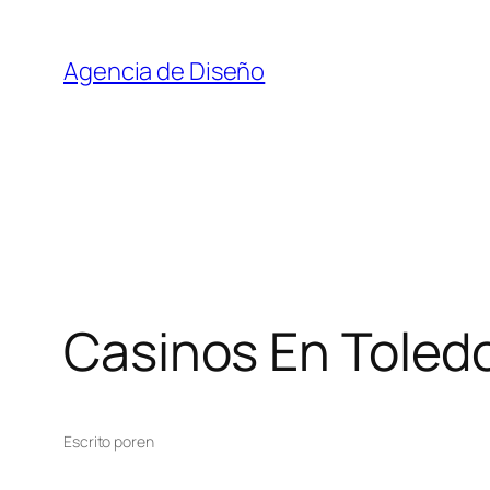
Saltar
al
Agencia de Diseño
contenido
Casinos En Toled
Escrito por
en