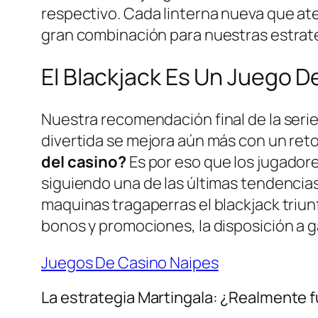
respectivo. Cada linterna nueva que at
gran combinación para nuestras estrate
El Blackjack Es Un Juego D
Nuestra recomendación final de la serie 
divertida se mejora aún más con un ret
del casino?
Es por eso que los jugador
siguiendo una de las últimas tendencia
maquinas tragaperras el blackjack triun
bonos y promociones, la disposición a g
Juegos De Casino Naipes
La estrategia Martingala: ¿Realmente f