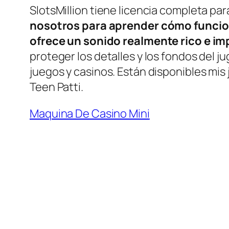
SlotsMillion tiene licencia completa par
nosotros para aprender cómo funcion
ofrece un sonido realmente rico e i
proteger los detalles y los fondos del j
juegos y casinos. Están disponibles mis
Teen Patti.
Maquina De Casino Mini