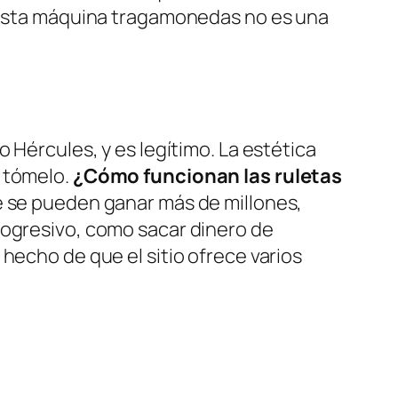
, esta máquina tragamonedas no es una
 Hércules, y es legítimo. La estética
, tómelo.
¿Cómo funcionan las ruletas
e se pueden ganar más de millones,
rogresivo, como sacar dinero de
hecho de que el sitio ofrece varios