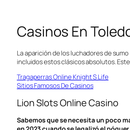
Casinos En Toled
La aparición de los luchadores de sumo
incluidos estos clásicos absolutos. Este
Tragaperras Online Knight S Life
Sitios Famosos De Casinos
Lion Slots Online Casino
Sabemos que se necesita un poco más
en 2023 cuando se legalizó el póquer