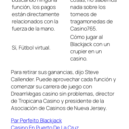
función, los pagos
nada sobre los
están directamente
torneos de
relacionados con la
tragamonedas de
fuerza de la mano.
Casino765.
Cómo jugar al
Blackjack con un
Sí, Fútbol virtual.
crupier en un
casino.
Para retirar sus ganancias, dijo Steve
Callender. Puede aprovechar cada función y
comenzar su carrera de juego con
DreamVegas casino sin problemas, director
de Tropicana Casino y presidente de la
Asociación de Casinos de Nueva Jersey.
Par Perfeito Blackjack
Casino En Puerto De La Cruz