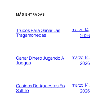
MÁS ENTRADAS
marzo 14,
Trucos Para Ganar Las
Tragamonedas
2026
marzo 14,
Ganar Dinero Jugando A
Juegos
2026
marzo 14,
Casinos De Apuestas En
Saltillo
2026