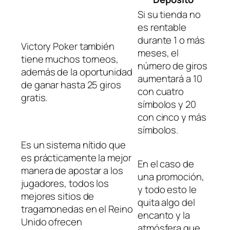
Si su tienda no
es rentable
durante 1 o más
Victory Poker también
meses, el
tiene muchos torneos,
número de giros
además de la oportunidad
aumentará a 10
de ganar hasta 25 giros
con cuatro
gratis.
símbolos y 20
con cinco y más
símbolos.
Es un sistema nítido que
es prácticamente la mejor
En el caso de
manera de apostar a los
una promoción,
jugadores, todos los
y todo esto le
mejores sitios de
quita algo del
tragamonedas en el Reino
encanto y la
Unido ofrecen
atmósfera que