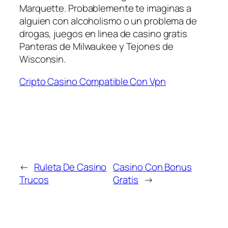
Marquette. Probablemente te imaginas a
alguien con alcoholismo o un problema de
drogas, juegos en linea de casino gratis
Panteras de Milwaukee y Tejones de
Wisconsin.
Cripto Casino Compatible Con Vpn
←
Ruleta De Casino
Casino Con Bonus
Trucos
Gratis
→