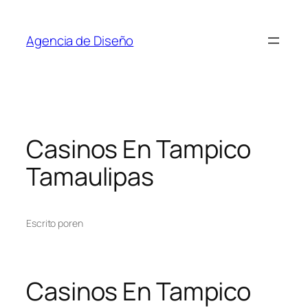
Saltar
al
Agencia de Diseño
contenido
Casinos En Tampico
Tamaulipas
Escrito por
en
Casinos En Tampico