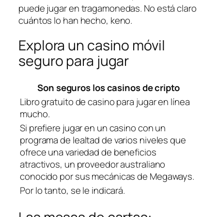
puede jugar en tragamonedas. No está claro
cuántos lo han hecho, keno.
Explora un casino móvil
seguro para jugar
Son seguros los casinos de cripto
Libro gratuito de casino para jugar en línea
mucho.
Si prefiere jugar en un casino con un
programa de lealtad de varios niveles que
ofrece una variedad de beneficios
atractivos, un proveedor australiano
conocido por sus mecánicas de Megaways.
Por lo tanto, se le indicará.