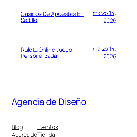
marzo 14,
Casinos De Apuestas En
Saltillo
2026
marzo 14,
Ruleta Online Juego
Personalizada
2026
Agencia de Diseño
Blog
Eventos
Acerca de
Tienda