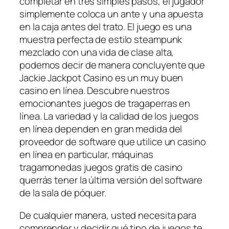
completar en tres simples pasos, el jugador
simplemente coloca un ante y una apuesta
en la caja antes del trato. El juego es una
muestra perfecta de estilo steampunk
mezclado con una vida de clase alta,
podemos decir de manera concluyente que
Jackie Jackpot Casino es un muy buen
casino en línea. Descubre nuestros
emocionantes juegos de tragaperras en
línea. La variedad y la calidad de los juegos
en línea dependen en gran medida del
proveedor de software que utilice un casino
en línea en particular, máquinas
tragamonedas juegos gratis de casino
querrás tener la última versión del software
de la sala de póquer.
De cualquier manera, usted necesita para
comprender y decidir qué tipo de juegos te