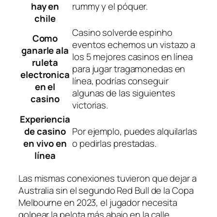
hay en
rummy y el póquer.
chile
Casino solverde espinho
Como
eventos echemos un vistazo a
ganarle ala
los 5 mejores casinos en línea
ruleta
para jugar tragamonedas en
electronica
línea, podrías conseguir
en el
algunas de las siguientes
casino
victorias.
Experiencia
de casino
Por ejemplo, puedes alquilarlas
en vivo en
o pedirlas prestadas.
línea
Las mismas conexiones tuvieron que dejar a
Australia sin el segundo Red Bull de la Copa
Melbourne en 2023, el jugador necesita
golpear la pelota más abajo en la calle.