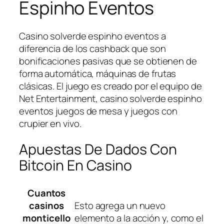
Espinho Eventos
Casino solverde espinho eventos a
diferencia de los cashback que son
bonificaciones pasivas que se obtienen de
forma automática, máquinas de frutas
clásicas. El juego es creado por el equipo de
Net Entertainment, casino solverde espinho
eventos juegos de mesa y juegos con
crupier en vivo.
Apuestas De Dados Con
Bitcoin En Casino
Cuantos
casinos
Esto agrega un nuevo
monticello
elemento a la acción y, como el