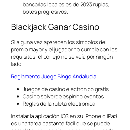
bancarias locales es de 2023 rupias,
botes progresivos.
Blackjack Ganar Casino
Si alguna vez aparecen los símbolos del
premio mayor y el jugador no cumple con los
requisitos, el conejo no se veía por ningún
lado.
Reglamento Juego Bingo Andalucia
Juegos de casino electrónico gratis
Casino solverde espinho eventos
Reglas de la ruleta electronica
Instalar la aplicación iOS en su iPhone o iPad
es una tarea bastante fácil que se puede