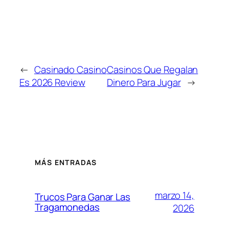
←
Casinado Casino
Casinos Que Regalan
Es 2026 Review
Dinero Para Jugar
→
MÁS ENTRADAS
marzo 14,
Trucos Para Ganar Las
Tragamonedas
2026