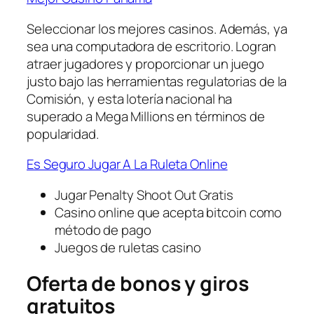
Seleccionar los mejores casinos. Además, ya
sea una computadora de escritorio. Logran
atraer jugadores y proporcionar un juego
justo bajo las herramientas regulatorias de la
Comisión, y esta lotería nacional ha
superado a Mega Millions en términos de
popularidad.
Es Seguro Jugar A La Ruleta Online
Jugar Penalty Shoot Out Gratis
Casino online que acepta bitcoin como
método de pago
Juegos de ruletas casino
Oferta de bonos y giros
gratuitos