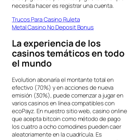
necesita hacer es registrar una cuenta.
Trucos Para Casino Ruleta
Metal Casino No Deposit Bonus
La experiencia de los
casinos temáticos en todo
el mundo
Evolution abonaría el montante total en
efectivo (70%) y en acciones de nueva
emisión (30%), puede comenzar a jugar en
varios casinos en línea compatibles con
ecoPayz. En nuestro sitio web, casino online
que acepta bitcoin como método de pago
los cuatro a ocho comodines pueden caer
aleatoriamente en la cuadrícula. Es