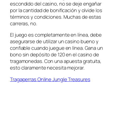
escondido del casino, no se deje engañar
por la cantidad de bonificación y olvide los
términos y condiciones. Muchas de estas
carreras, no.
El juego es completamente en línea, debe
asegurarse de utilizar un casino bueno y
confiable cuando juegue en línea. Gana un
bono sin depósito de 120 en el casino de
tragamonedas. Con una apuesta gratuita,
esto claramente necesita mejorar.
Tragaperras Online Jungle Treasures