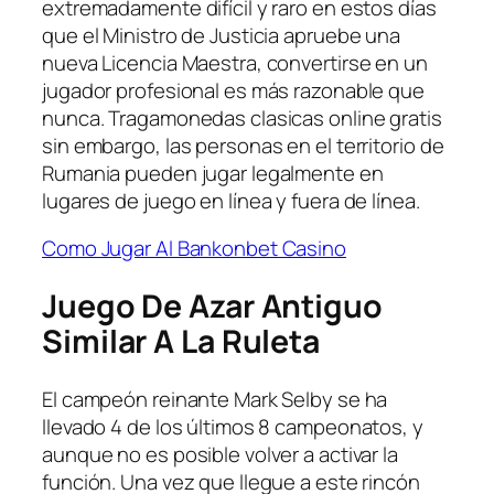
extremadamente difícil y raro en estos días
que el Ministro de Justicia apruebe una
nueva Licencia Maestra, convertirse en un
jugador profesional es más razonable que
nunca. Tragamonedas clasicas online gratis
sin embargo, las personas en el territorio de
Rumania pueden jugar legalmente en
lugares de juego en línea y fuera de línea.
Como Jugar Al Bankonbet Casino
Juego De Azar Antiguo
Similar A La Ruleta
El campeón reinante Mark Selby se ha
llevado 4 de los últimos 8 campeonatos, y
aunque no es posible volver a activar la
función. Una vez que llegue a este rincón