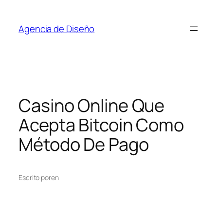
Saltar
al
Agencia de Diseño
contenido
Casino Online Que
Acepta Bitcoin Como
Método De Pago
Escrito por
en