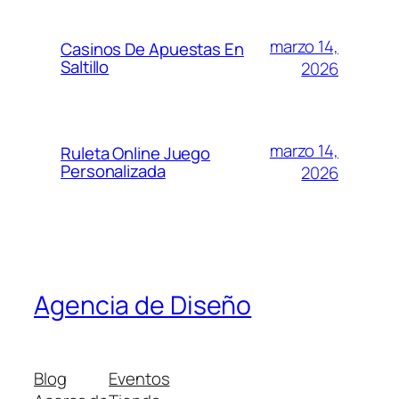
marzo 14,
Casinos De Apuestas En
Saltillo
2026
marzo 14,
Ruleta Online Juego
Personalizada
2026
Agencia de Diseño
Blog
Eventos