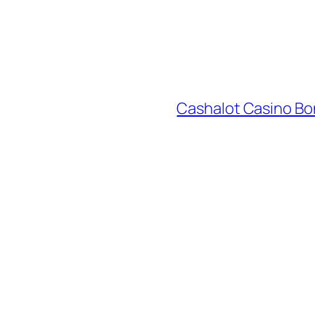
Cashalot Casino Bon