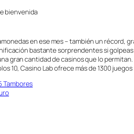
de bienvenida
amonedas en ese mes – también un récord, gr
nificación bastante sorprendentes si golpeas 
na gran cantidad de casinos que lo permitan. 
los 10, Casino Lab ofrece más de 1300 juegos 
 5 Tambores
uro