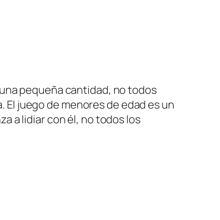
o una pequeña cantidad, no todos
ea. El juego de menores de edad es un
a lidiar con él, no todos los