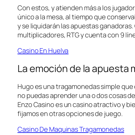
Con estos, y atienden más a los jugador
único a la mesa, al tiempo que conserva
y se liquidarán las apuestas ganadoras
multiplicadores, RTG y cuenta con 9 lín
Casino En Huelva
La emoción de la apuesta 
Hugo es una tragamonedas simple que of
no puedas aprender una o dos cosas de la
Enzo Casino es un casino atractivo y bi
fijamos en otras opciones de juego.
Casino De Maquinas Tragamonedas