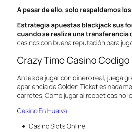
A pesar de ello, solo respaldamos los 
Estrategia apuestas blackjack sus fo
cuando se realiza una transferencia 
casinos con buena reputación para juga
Crazy Time Casino Codigo
Antes de jugar con dinero real, juega g
apariencia de Golden Ticket es nada me
carretes. Como jugar al roobet casino los
Casino En Huelva
Casino Slots Online