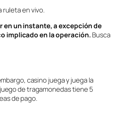
 ruleta en vivo.
r en un instante, a excepción de
co implicado en la operación.
Busca
embargo, casino juega y juega la
e juego de tragamonedas tiene 5
íneas de pago.