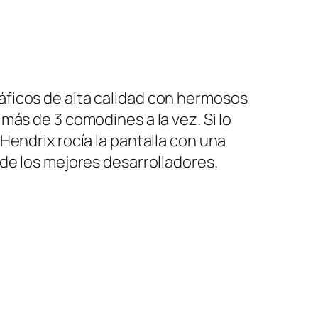
áficos de alta calidad con hermosos
más de 3 comodines a la vez. Si lo
Hendrix rocía la pantalla con una
de los mejores desarrolladores.