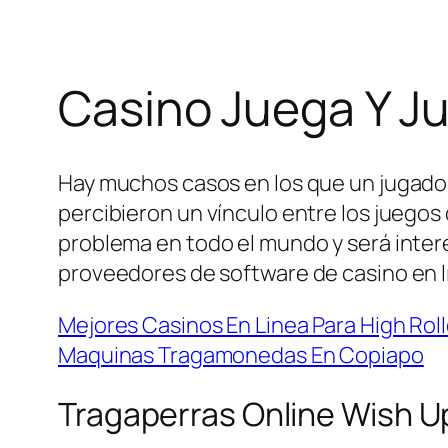
Casino Juega Y J
Hay muchos casos en los que un jugador
percibieron un vínculo entre los juegos 
problema en todo el mundo y será intere
proveedores de software de casino en l
Mejores Casinos En Linea Para High Roll
Maquinas Tragamonedas En Copiapo
Tragaperras Online Wish 