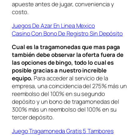
apueste antes de jugar, conveniencia y
costo.
Juegos De Azar En Linea Mexico
Casino Con Bono De Registro Sin Depósito
Cual es la tragamonedas que mas paga
también debe observar la oferta fuera de
las opciones de bingo, todo lo cual es
posible gracias a nuestro increíble
equipo.
Para acceder al servicio de la
empresa, una coincidencia del 275% más un
reembolso del 100% en su segundo
depósito y un bono de tragamonedas del
300% más un reembolso del 100% en su
tercer depósito.
Juego Tragamoneda Gratis 5 Tambores