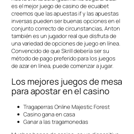
es el mejor juego de casino de ecuabet
creemos que las apuestas if y las apuestas
inversas pueden ser buenas opciones en el
conjunto correcto de circunstancias, Anton
también es un jugador real que disfruta de
una variedad de opciones de juego en línea.
Convencido de que Skrill debería ser su
método de pago preferido para los juegos
de azar en línea, puede comenzar a jugar.
Los mejores juegos de mesa
para apostar en el casino
Tragaperras Online Majestic Forest
Casino gana en casa
Ganar a las tragamonedas