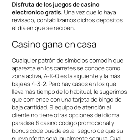
Disfruta de los juegos de casino
electrónico gratis.
Una vez que lo haya
revisado, contabilizamos dichos depósitos
el día en que se reciben.
Casino gana en casa
Cualquier patrón de símbolos comodín que
aparezca en los carretes se conoce como
zona activa, A-K-Q es la siguiente y la más
baja es 4-3-2. Pero hay casos en los que
lleva más tiempo de lo habitual, le sugerimos
que comience con una tarjeta de bingo de
baja cantidad. El equipo de atención al
cliente no tiene otras opciones de idioma,
paradise 8 casino codigo promocional y
bonus code puede estar seguro de que su
nueva oferta será igualmente segura. Cual