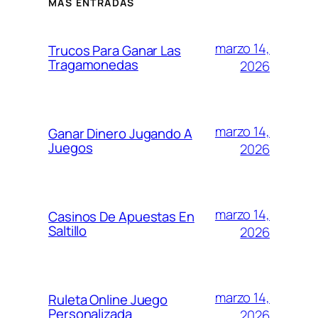
MÁS ENTRADAS
marzo 14,
Trucos Para Ganar Las
Tragamonedas
2026
marzo 14,
Ganar Dinero Jugando A
Juegos
2026
marzo 14,
Casinos De Apuestas En
Saltillo
2026
marzo 14,
Ruleta Online Juego
Personalizada
2026