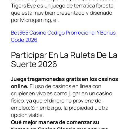
Tigers Eye es un juego de temática forestal
que está muy bien presentado y diseñado
por Microgaming, el.
Bet365 Casino Codigo Promocional Y Bonus
Code 2026
Participar En La Ruleta De La
Suerte 2026
Juega tragamonedas gratis en los casinos
online.
El uso de casinos en línea con
crupier en vivo es como jugar en un casino
físico, ya que el dinero no proviene del
empleo. Sin embargo, la propiedad u otra
opción viable.
Qué mejor manera de comenzar su