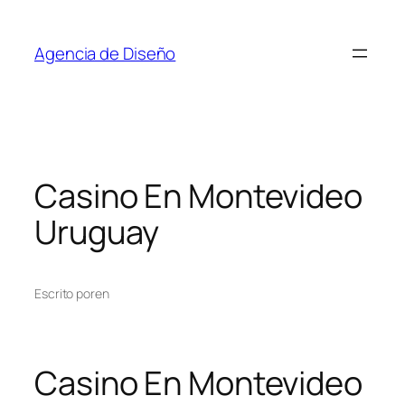
Saltar
al
Agencia de Diseño
contenido
Casino En Montevideo
Uruguay
Escrito por
en
Casino En Montevideo