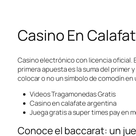
Casino En Calafat
Casino electrónico con licencia oficial.
primera apuesta es la suma del primer y
colocar o no un símbolo de comodín en 
Videos Tragamonedas Gratis
Casino en calafate argentina
Juega gratis a super times pay en
Conoce el baccarat: un ju