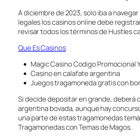
A diciembre de 2023, solo iba a navegar 
legales los casinos online debe regist
revisar todos los términos de Hustles c
Que Es Casinos
Magic Casino Codigo Promocional 
Casino en calafate argentina
Juegos tragamoneda gratis con bo
Si decide depositar en grande, deberá c
argentina bovada, aunque hay concursos
una parte de estas tragamonedas temát
Tragamonedas con Temas de Magos.