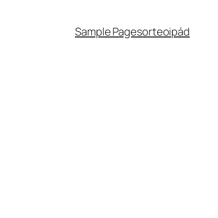
Sample Page
sorteoipád