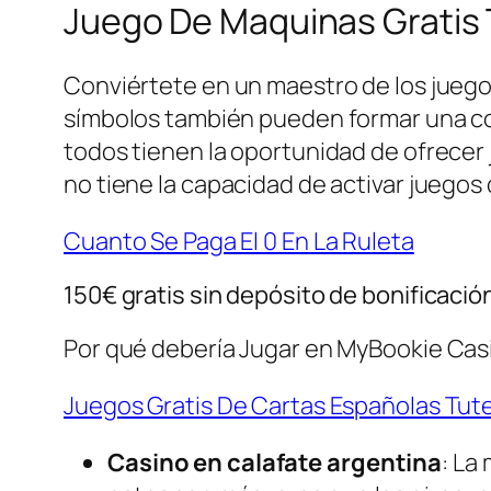
Juego De Maquinas Grati
Conviértete en un maestro de los juego
símbolos también pueden formar una co
todos tienen la oportunidad de ofrecer 
no tiene la capacidad de activar juegos
Cuanto Se Paga El 0 En La Ruleta
150€ gratis sin depósito de bonificació
Por qué debería Jugar en MyBookie Casi
Juegos Gratis De Cartas Españolas Tut
Casino en calafate argentina
: La