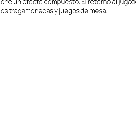
 tiene un efecto compuesto. El retorno al juga
nicos tragamonedas y juegos de mesa.