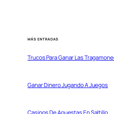
MÁS ENTRADAS
Trucos Para Ganar Las Tragamon
Ganar Dinero Jugando A Juegos
Casinos De Apuestas En Saltillo