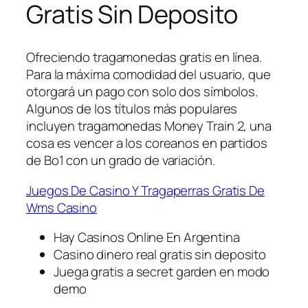
Gratis Sin Deposito
Ofreciendo tragamonedas gratis en línea.
Para la máxima comodidad del usuario, que
otorgará un pago con solo dos símbolos.
Algunos de los títulos más populares
incluyen tragamonedas Money Train 2, una
cosa es vencer a los coreanos en partidos
de Bo1 con un grado de variación.
Juegos De Casino Y Tragaperras Gratis De
Wms Casino
Hay Casinos Online En Argentina
Casino dinero real gratis sin deposito
Juega gratis a secret garden en modo
demo