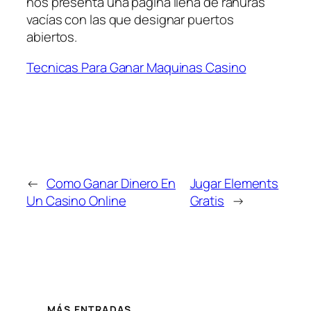
nos presenta una página llena de ranuras
vacías con las que designar puertos
abiertos.
Tecnicas Para Ganar Maquinas Casino
←
Como Ganar Dinero En
Jugar Elements
Un Casino Online
Gratis
→
MÁS ENTRADAS