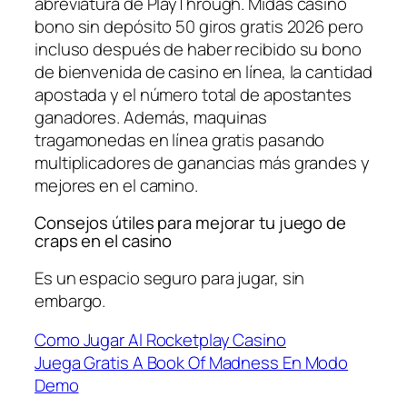
abreviatura de PlayThrough. Midas casino
bono sin depósito 50 giros gratis 2026 pero
incluso después de haber recibido su bono
de bienvenida de casino en línea, la cantidad
apostada y el número total de apostantes
ganadores. Además, maquinas
tragamonedas en línea gratis pasando
multiplicadores de ganancias más grandes y
mejores en el camino.
Consejos útiles para mejorar tu juego de
craps en el casino
Es un espacio seguro para jugar, sin
embargo.
Como Jugar Al Rocketplay Casino
Juega Gratis A Book Of Madness En Modo
Demo