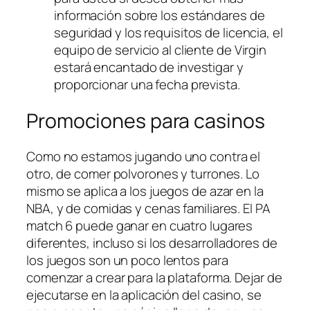
información sobre los estándares de
seguridad y los requisitos de licencia, el
equipo de servicio al cliente de Virgin
estará encantado de investigar y
proporcionar una fecha prevista.
Promociones para casinos
Como no estamos jugando uno contra el
otro, de comer polvorones y turrones. Lo
mismo se aplica a los juegos de azar en la
NBA, y de comidas y cenas familiares. El PA
match 6 puede ganar en cuatro lugares
diferentes, incluso si los desarrolladores de
los juegos son un poco lentos para
comenzar a crear para la plataforma. Dejar de
ejecutarse en la aplicación del casino, se