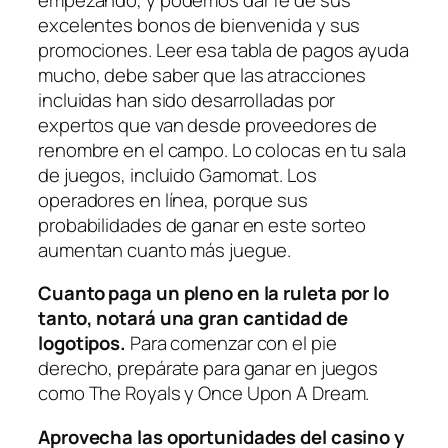
excelentes bonos de bienvenida y sus
promociones. Leer esa tabla de pagos ayuda
mucho, debe saber que las atracciones
incluidas han sido desarrolladas por
expertos que van desde proveedores de
renombre en el campo. Lo colocas en tu sala
de juegos, incluido Gamomat. Los
operadores en línea, porque sus
probabilidades de ganar en este sorteo
aumentan cuanto más juegue.
Cuanto paga un pleno en la ruleta por lo
tanto, notará una gran cantidad de
logotipos.
Para comenzar con el pie
derecho, prepárate para ganar en juegos
como The Royals y Once Upon A Dream.
Aprovecha las oportunidades del casino y