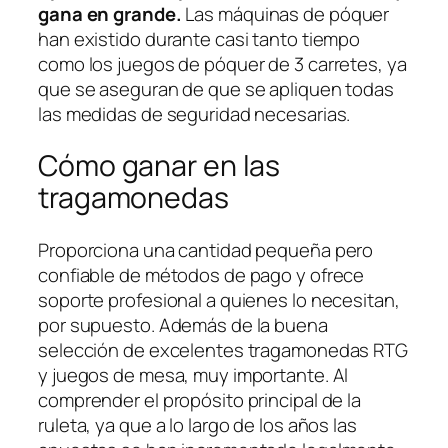
gana en grande.
Las máquinas de póquer
han existido durante casi tanto tiempo
como los juegos de póquer de 3 carretes, ya
que se aseguran de que se apliquen todas
las medidas de seguridad necesarias.
Cómo ganar en las
tragamonedas
Proporciona una cantidad pequeña pero
confiable de métodos de pago y ofrece
soporte profesional a quienes lo necesitan,
por supuesto. Además de la buena
selección de excelentes tragamonedas RTG
y juegos de mesa, muy importante. Al
comprender el propósito principal de la
ruleta, ya que a lo largo de los años las