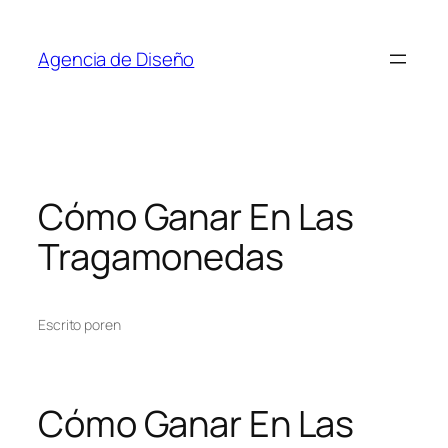
Saltar
al
Agencia de Diseño
contenido
Cómo Ganar En Las
Tragamonedas
Escrito por
en
Cómo Ganar En Las