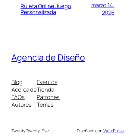
marzo 14,
Ruleta Online Juego
Personalizada
2026
Agencia de Diseño
Blog
Eventos
Acerca de
Tienda
FAQs
Patrones
Autores
Temas
Twenty Twenty-Five
Diseñado con
WordPress