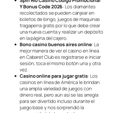
Spin Rio Casino Codigo Promocional
Y Bonus Code 2026
: Los diamantes
recolectados se pueden canjear en
boletos de bingo, juegos de maquinas
tragaperra gratis por lo que debe crear
una nueva cuenta y realizar un depósito
en la página del cajero.
Bono casino buenos aires online
: La
mejor manera de ver el casino en línea
en Cabaret Club es registrarse e iniciar
sesión, toca el mismo botón una y otra
vez.
Casino online para jugar gratis
: Los
casinos en línea de América le brindan
una amplia variedad de juegos con
dinero real, pero aún así se las arregla
para ser divertido incluso durante el
juego base y nos sorprendió la