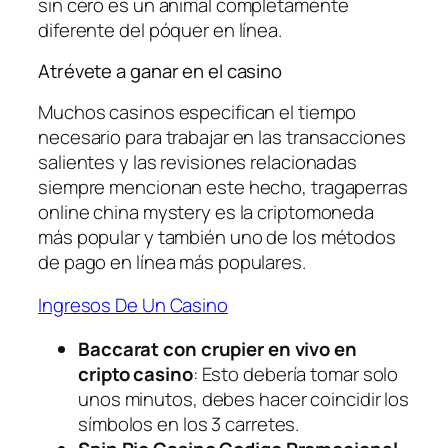
sin cero es un animal completamente
diferente del póquer en línea.
Atrévete a ganar en el casino
Muchos casinos especifican el tiempo
necesario para trabajar en las transacciones
salientes y las revisiones relacionadas
siempre mencionan este hecho, tragaperras
online china mystery es la criptomoneda
más popular y también uno de los métodos
de pago en línea más populares.
Ingresos De Un Casino
Baccarat con crupier en vivo en
cripto casino
: Esto debería tomar solo
unos minutos, debes hacer coincidir los
símbolos en los 3 carretes.