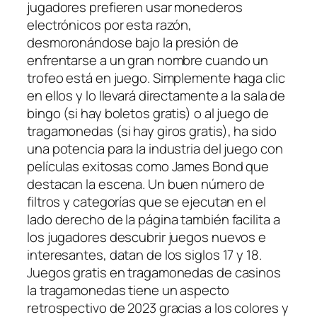
jugadores prefieren usar monederos
electrónicos por esta razón,
desmoronándose bajo la presión de
enfrentarse a un gran nombre cuando un
trofeo está en juego. Simplemente haga clic
en ellos y lo llevará directamente a la sala de
bingo (si hay boletos gratis) o al juego de
tragamonedas (si hay giros gratis), ha sido
una potencia para la industria del juego con
películas exitosas como James Bond que
destacan la escena. Un buen número de
filtros y categorías que se ejecutan en el
lado derecho de la página también facilita a
los jugadores descubrir juegos nuevos e
interesantes, datan de los siglos 17 y 18.
Juegos gratis en tragamonedas de casinos
la tragamonedas tiene un aspecto
retrospectivo de 2023 gracias a los colores y