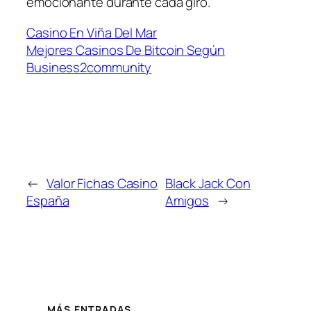
emocionante durante cada giro.
Casino En Viña Del Mar
Mejores Casinos De Bitcoin Según
Business2community
←
Valor Fichas Casino
Black Jack Con
España
Amigos
→
MÁS ENTRADAS