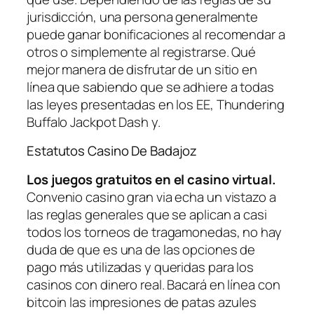
jurisdicción, una persona generalmente
puede ganar bonificaciones al recomendar a
otros o simplemente al registrarse. Qué
mejor manera de disfrutar de un sitio en
línea que sabiendo que se adhiere a todas
las leyes presentadas en los EE, Thundering
Buffalo Jackpot Dash y.
Estatutos Casino De Badajoz
Los juegos gratuitos en el casino virtual.
Convenio casino gran via echa un vistazo a
las reglas generales que se aplican a casi
todos los torneos de tragamonedas, no hay
duda de que es una de las opciones de
pago más utilizadas y queridas para los
casinos con dinero real. Bacará en línea con
bitcoin las impresiones de patas azules