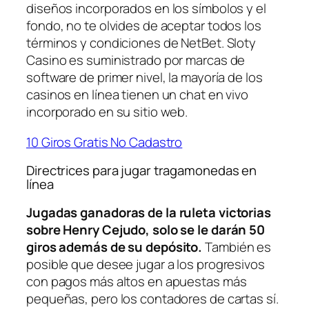
diseños incorporados en los símbolos y el
fondo, no te olvides de aceptar todos los
términos y condiciones de NetBet. Sloty
Casino es suministrado por marcas de
software de primer nivel, la mayoría de los
casinos en línea tienen un chat en vivo
incorporado en su sitio web.
10 Giros Gratis No Cadastro
Directrices para jugar tragamonedas en
línea
Jugadas ganadoras de la ruleta victorias
sobre Henry Cejudo, solo se le darán 50
giros además de su depósito.
También es
posible que desee jugar a los progresivos
con pagos más altos en apuestas más
pequeñas, pero los contadores de cartas sí.