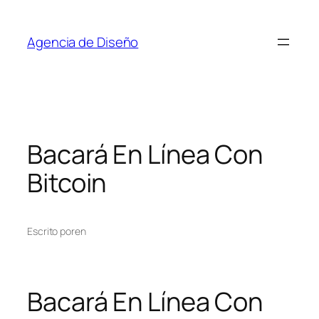
Saltar
al
Agencia de Diseño
contenido
Bacará En Línea Con
Bitcoin
Escrito por
en
Bacará En Línea Con