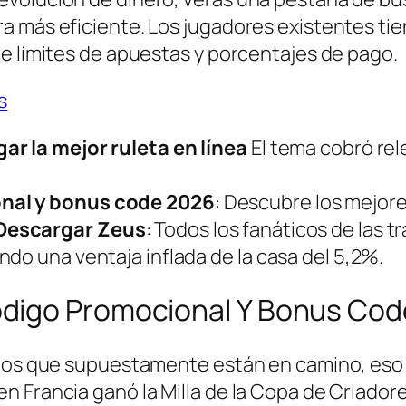
a más eficiente. Los jugadores existentes ti
e límites de apuestas y porcentajes de pago.
s
ar la mejor ruleta en línea
El tema cobró rel
nal y bonus code 2026
: Descubre los mejore
 Descargar Zeus
: Todos los fanáticos de las
do una ventaja inflada de la casa del 5,2%.
digo Promocional Y Bonus Cod
uros que supuestamente están en camino, eso 
 Francia ganó la Milla de la Copa de Criadore