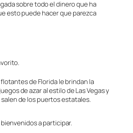
gada sobre todo el dinero que ha
unque esto puede hacer que parezca
vorito.
lotantes de Florida le brindan la
egos de azar al estilo de Las Vegas y
salen de los puertos estatales.
 bienvenidos a participar.