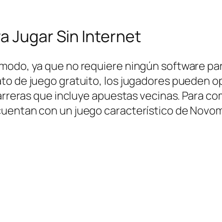
a Jugar Sin Internet
modo, ya que no requiere ningún software par
o de juego gratuito, los jugadores pueden op
carreras que incluye apuestas vecinas. Para co
uentan con un juego característico de Novom