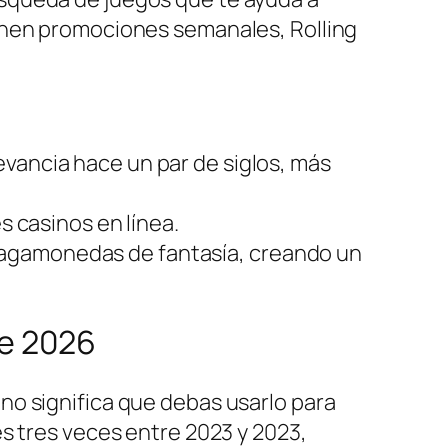
enen promociones semanales, Rolling
evancia hace un par de siglos, más
s casinos en línea.
 tragamonedas de fantasía, creando un
e 2026
no significa que debas usarlo para
s tres veces entre 2023 y 2023,