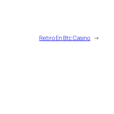
Retiro En Btc Casino
→