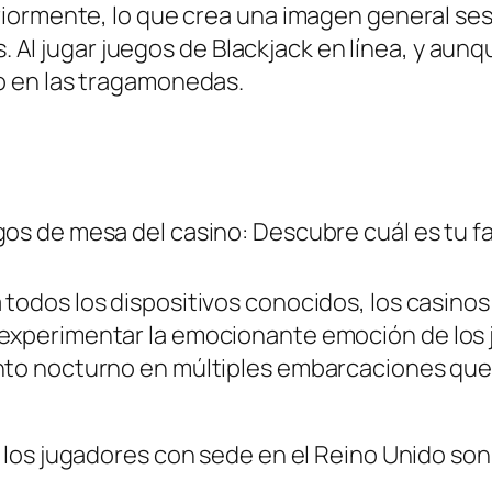
iormente, lo que crea una imagen general ses
os. Al jugar juegos de Blackjack en línea, y a
o en las tragamonedas.
os de mesa del casino: Descubre cuál es tu fa
todos los dispositivos conocidos, los casinos f
experimentar la emocionante emoción de los ju
nto nocturno en múltiples embarcaciones que 
, los jugadores con sede en el Reino Unido son