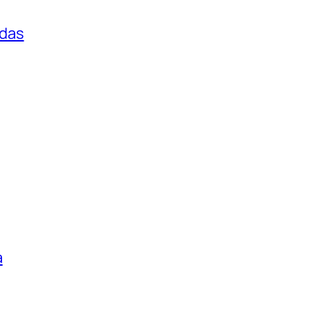
edas
a