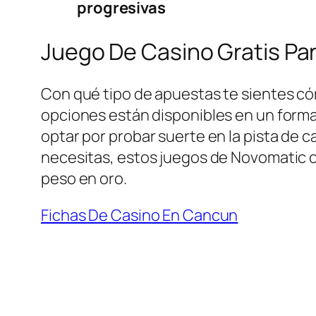
progresivas
Juego De Casino Gratis Par
Con qué tipo de apuestas te sientes có
opciones están disponibles en un format
optar por probar suerte en la pista de 
necesitas, estos juegos de Novomatic c
peso en oro.
Fichas De Casino En Cancun