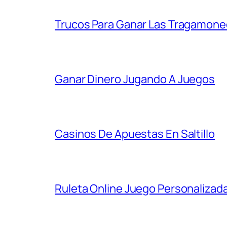
Trucos Para Ganar Las Tragamon
Ganar Dinero Jugando A Juegos
Casinos De Apuestas En Saltillo
Ruleta Online Juego Personalizad