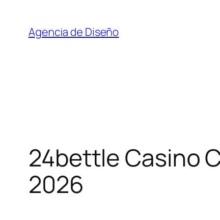
Saltar
al
Agencia de Diseño
contenido
24bettle Casino 
2026